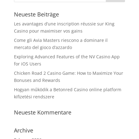
Neueste Beiträge
Les avantages d’une inscription réussie sur King
Casino pour maximiser vos gains
Come gli Avia Masters riescono a dominare il
mercato del gioco d’azzardo
Exploring Advanced Features of the NV Casino App
for iOS Users
Chicken Road 2 Casino Game: How to Maximize Your
Bonuses and Rewards
Hogyan működik a Betonred Casino online platform
kifizetési rendszere
Neueste Kommentare
Archive