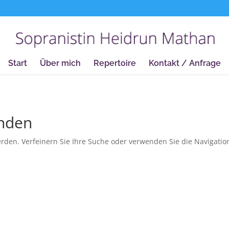
true);
Start
Über mich
Repertoire
Kontakt / Anfrage
unden
rden. Verfeinern Sie Ihre Suche oder verwenden Sie die Navigatio