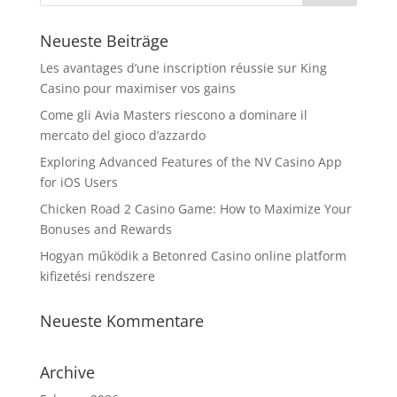
Neueste Beiträge
Les avantages d’une inscription réussie sur King
Casino pour maximiser vos gains
Come gli Avia Masters riescono a dominare il
mercato del gioco d’azzardo
Exploring Advanced Features of the NV Casino App
for iOS Users
Chicken Road 2 Casino Game: How to Maximize Your
Bonuses and Rewards
Hogyan működik a Betonred Casino online platform
kifizetési rendszere
Neueste Kommentare
Archive