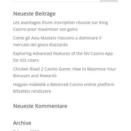
Neueste Beiträge
Les avantages d’une inscription réussie sur King
Casino pour maximiser vos gains
Come gli Avia Masters riescono a dominare il
mercato del gioco d’azzardo
Exploring Advanced Features of the NV Casino App
for iOS Users
Chicken Road 2 Casino Game: How to Maximize Your
Bonuses and Rewards
Hogyan működik a Betonred Casino online platform
kifizetési rendszere
Neueste Kommentare
Archive