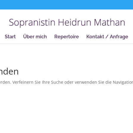
true);
Start
Über mich
Repertoire
Kontakt / Anfrage
unden
rden. Verfeinern Sie Ihre Suche oder verwenden Sie die Navigatio