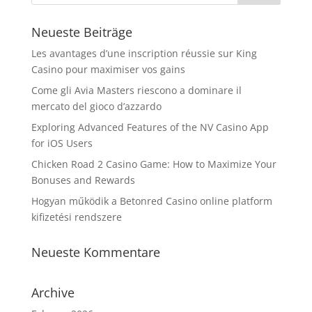
Neueste Beiträge
Les avantages d’une inscription réussie sur King
Casino pour maximiser vos gains
Come gli Avia Masters riescono a dominare il
mercato del gioco d’azzardo
Exploring Advanced Features of the NV Casino App
for iOS Users
Chicken Road 2 Casino Game: How to Maximize Your
Bonuses and Rewards
Hogyan működik a Betonred Casino online platform
kifizetési rendszere
Neueste Kommentare
Archive