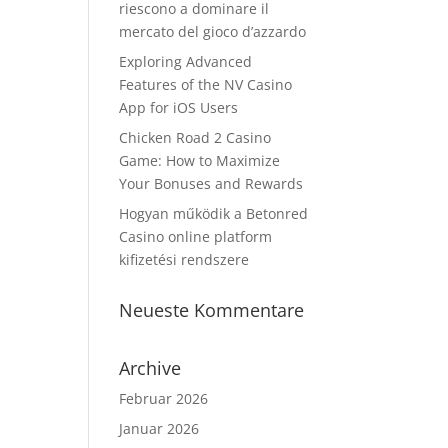
riescono a dominare il
mercato del gioco d’azzardo
Exploring Advanced
Features of the NV Casino
App for iOS Users
Chicken Road 2 Casino
Game: How to Maximize
Your Bonuses and Rewards
Hogyan működik a Betonred
Casino online platform
kifizetési rendszere
Neueste Kommentare
Archive
Februar 2026
Januar 2026