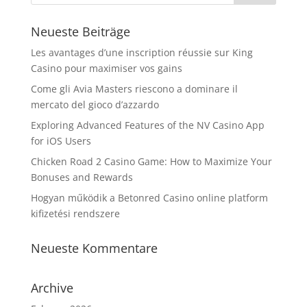
Neueste Beiträge
Les avantages d’une inscription réussie sur King
Casino pour maximiser vos gains
Come gli Avia Masters riescono a dominare il
mercato del gioco d’azzardo
Exploring Advanced Features of the NV Casino App
for iOS Users
Chicken Road 2 Casino Game: How to Maximize Your
Bonuses and Rewards
Hogyan működik a Betonred Casino online platform
kifizetési rendszere
Neueste Kommentare
Archive