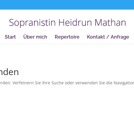
true);
Start
Über mich
Repertoire
Kontakt / Anfrage
unden
rden. Verfeinern Sie Ihre Suche oder verwenden Sie die Navigatio