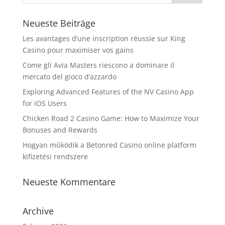
Neueste Beiträge
Les avantages d’une inscription réussie sur King
Casino pour maximiser vos gains
Come gli Avia Masters riescono a dominare il
mercato del gioco d’azzardo
Exploring Advanced Features of the NV Casino App
for iOS Users
Chicken Road 2 Casino Game: How to Maximize Your
Bonuses and Rewards
Hogyan működik a Betonred Casino online platform
kifizetési rendszere
Neueste Kommentare
Archive