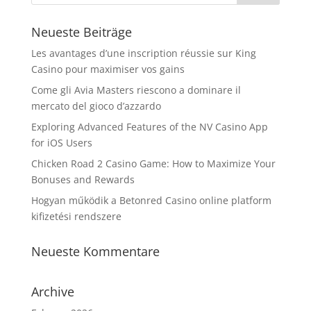
Neueste Beiträge
Les avantages d’une inscription réussie sur King
Casino pour maximiser vos gains
Come gli Avia Masters riescono a dominare il
mercato del gioco d’azzardo
Exploring Advanced Features of the NV Casino App
for iOS Users
Chicken Road 2 Casino Game: How to Maximize Your
Bonuses and Rewards
Hogyan működik a Betonred Casino online platform
kifizetési rendszere
Neueste Kommentare
Archive