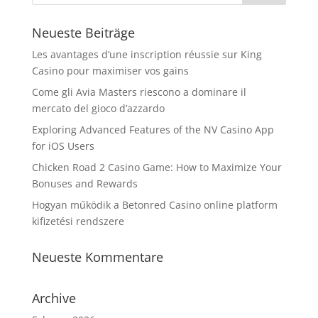
Neueste Beiträge
Les avantages d’une inscription réussie sur King
Casino pour maximiser vos gains
Come gli Avia Masters riescono a dominare il
mercato del gioco d’azzardo
Exploring Advanced Features of the NV Casino App
for iOS Users
Chicken Road 2 Casino Game: How to Maximize Your
Bonuses and Rewards
Hogyan működik a Betonred Casino online platform
kifizetési rendszere
Neueste Kommentare
Archive