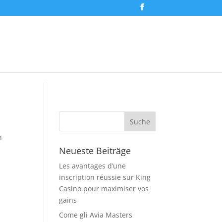
n
Neueste Beiträge
Les avantages d’une
inscription réussie sur King
Casino pour maximiser vos
gains
Come gli Avia Masters