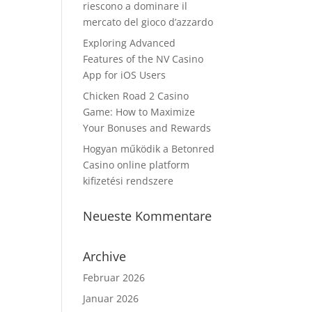
riescono a dominare il
mercato del gioco d’azzardo
Exploring Advanced
Features of the NV Casino
App for iOS Users
Chicken Road 2 Casino
Game: How to Maximize
Your Bonuses and Rewards
Hogyan működik a Betonred
Casino online platform
kifizetési rendszere
Neueste Kommentare
Archive
Februar 2026
Januar 2026