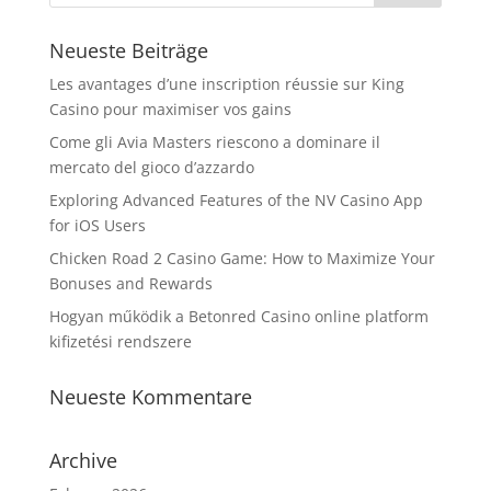
Neueste Beiträge
Les avantages d’une inscription réussie sur King
Casino pour maximiser vos gains
Come gli Avia Masters riescono a dominare il
mercato del gioco d’azzardo
Exploring Advanced Features of the NV Casino App
for iOS Users
Chicken Road 2 Casino Game: How to Maximize Your
Bonuses and Rewards
Hogyan működik a Betonred Casino online platform
kifizetési rendszere
Neueste Kommentare
Archive