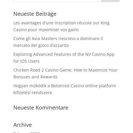
Neueste Beiträge
Les avantages d’une inscription réussie sur King
Casino pour maximiser vos gains
Come gli Avia Masters riescono a dominare il
mercato del gioco d’azzardo
Exploring Advanced Features of the NV Casino App
for iOS Users
Chicken Road 2 Casino Game: How to Maximize Your
Bonuses and Rewards
Hogyan működik a Betonred Casino online platform
kifizetési rendszere
Neueste Kommentare
Archive