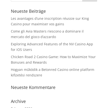
Neueste Beiträge
Les avantages d’une inscription réussie sur King
Casino pour maximiser vos gains
Come gli Avia Masters riescono a dominare il
mercato del gioco d’azzardo
Exploring Advanced Features of the NV Casino App
for iOS Users
Chicken Road 2 Casino Game: How to Maximize Your
Bonuses and Rewards
Hogyan működik a Betonred Casino online platform
kifizetési rendszere
Neueste Kommentare
Archive