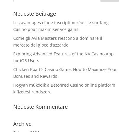
Neueste Beiträge
Les avantages d’une inscription réussie sur King
Casino pour maximiser vos gains
Come gli Avia Masters riescono a dominare il
mercato del gioco d’azzardo
Exploring Advanced Features of the NV Casino App
for iOS Users
Chicken Road 2 Casino Game: How to Maximize Your
Bonuses and Rewards
Hogyan működik a Betonred Casino online platform
kifizetési rendszere
Neueste Kommentare
Archive