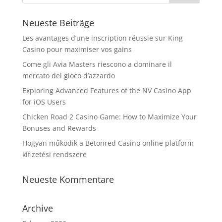
Neueste Beiträge
Les avantages d’une inscription réussie sur King
Casino pour maximiser vos gains
Come gli Avia Masters riescono a dominare il
mercato del gioco d’azzardo
Exploring Advanced Features of the NV Casino App
for iOS Users
Chicken Road 2 Casino Game: How to Maximize Your
Bonuses and Rewards
Hogyan működik a Betonred Casino online platform
kifizetési rendszere
Neueste Kommentare
Archive