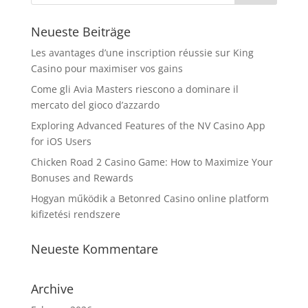
Neueste Beiträge
Les avantages d’une inscription réussie sur King
Casino pour maximiser vos gains
Come gli Avia Masters riescono a dominare il
mercato del gioco d’azzardo
Exploring Advanced Features of the NV Casino App
for iOS Users
Chicken Road 2 Casino Game: How to Maximize Your
Bonuses and Rewards
Hogyan működik a Betonred Casino online platform
kifizetési rendszere
Neueste Kommentare
Archive