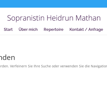
true);
Start
Über mich
Repertoire
Kontakt / Anfrage
unden
rden. Verfeinern Sie Ihre Suche oder verwenden Sie die Navigatio