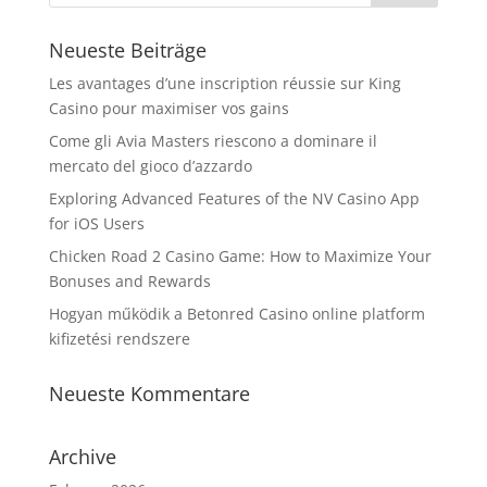
Neueste Beiträge
Les avantages d’une inscription réussie sur King
Casino pour maximiser vos gains
Come gli Avia Masters riescono a dominare il
mercato del gioco d’azzardo
Exploring Advanced Features of the NV Casino App
for iOS Users
Chicken Road 2 Casino Game: How to Maximize Your
Bonuses and Rewards
Hogyan működik a Betonred Casino online platform
kifizetési rendszere
Neueste Kommentare
Archive