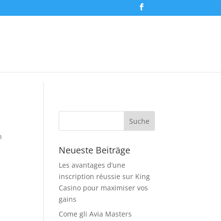
n
Neueste Beiträge
Les avantages d’une
inscription réussie sur King
Casino pour maximiser vos
gains
Come gli Avia Masters