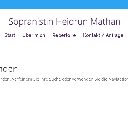
true);
Start
Über mich
Repertoire
Kontakt / Anfrage
unden
rden. Verfeinern Sie Ihre Suche oder verwenden Sie die Navigatio