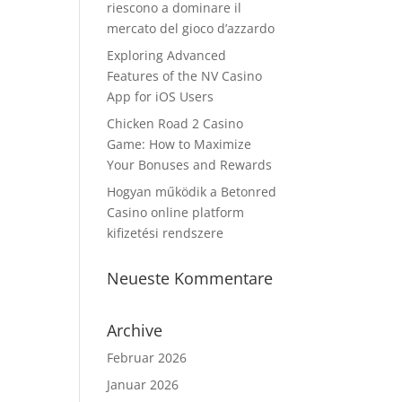
riescono a dominare il
mercato del gioco d’azzardo
Exploring Advanced
Features of the NV Casino
App for iOS Users
Chicken Road 2 Casino
Game: How to Maximize
Your Bonuses and Rewards
Hogyan működik a Betonred
Casino online platform
kifizetési rendszere
Neueste Kommentare
Archive
Februar 2026
Januar 2026