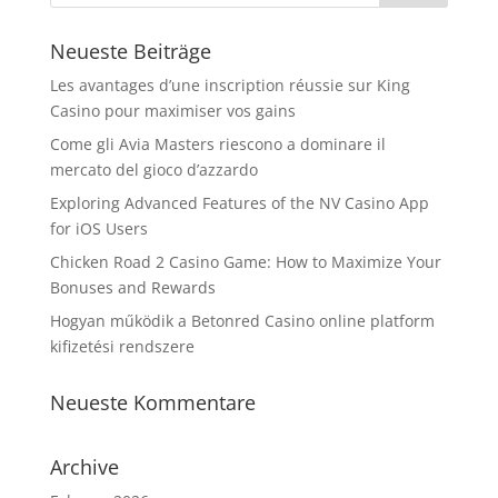
Neueste Beiträge
Les avantages d’une inscription réussie sur King
Casino pour maximiser vos gains
Come gli Avia Masters riescono a dominare il
mercato del gioco d’azzardo
Exploring Advanced Features of the NV Casino App
for iOS Users
Chicken Road 2 Casino Game: How to Maximize Your
Bonuses and Rewards
Hogyan működik a Betonred Casino online platform
kifizetési rendszere
Neueste Kommentare
Archive