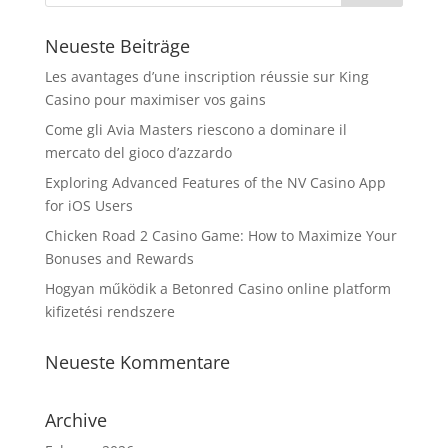
Neueste Beiträge
Les avantages d’une inscription réussie sur King
Casino pour maximiser vos gains
Come gli Avia Masters riescono a dominare il
mercato del gioco d’azzardo
Exploring Advanced Features of the NV Casino App
for iOS Users
Chicken Road 2 Casino Game: How to Maximize Your
Bonuses and Rewards
Hogyan működik a Betonred Casino online platform
kifizetési rendszere
Neueste Kommentare
Archive