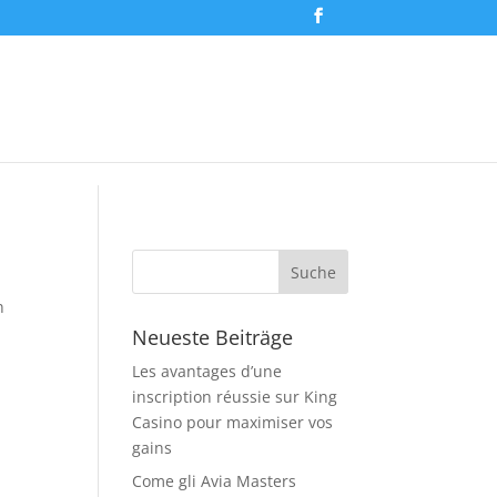
n
Neueste Beiträge
Les avantages d’une
inscription réussie sur King
Casino pour maximiser vos
gains
Come gli Avia Masters