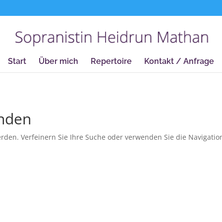
true);
Start
Über mich
Repertoire
Kontakt / Anfrage
unden
rden. Verfeinern Sie Ihre Suche oder verwenden Sie die Navigatio