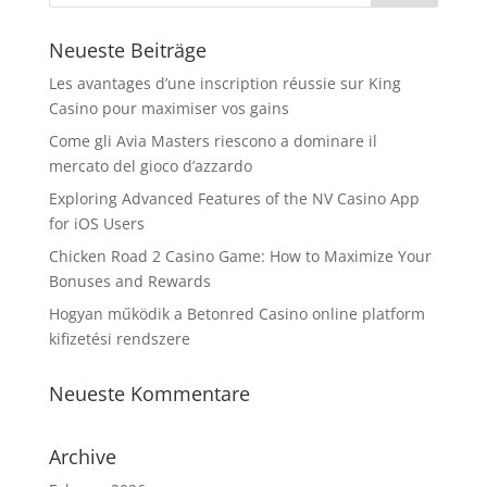
Neueste Beiträge
Les avantages d’une inscription réussie sur King
Casino pour maximiser vos gains
Come gli Avia Masters riescono a dominare il
mercato del gioco d’azzardo
Exploring Advanced Features of the NV Casino App
for iOS Users
Chicken Road 2 Casino Game: How to Maximize Your
Bonuses and Rewards
Hogyan működik a Betonred Casino online platform
kifizetési rendszere
Neueste Kommentare
Archive