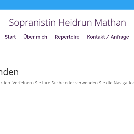
true);
Start
Über mich
Repertoire
Kontakt / Anfrage
unden
rden. Verfeinern Sie Ihre Suche oder verwenden Sie die Navigatio