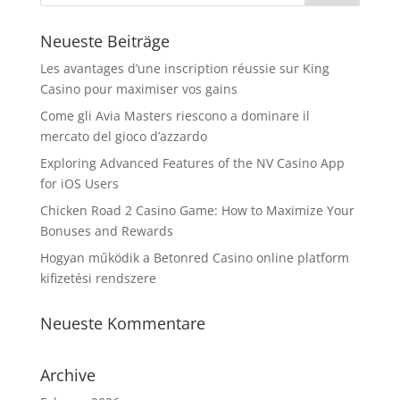
Neueste Beiträge
Les avantages d’une inscription réussie sur King
Casino pour maximiser vos gains
Come gli Avia Masters riescono a dominare il
mercato del gioco d’azzardo
Exploring Advanced Features of the NV Casino App
for iOS Users
Chicken Road 2 Casino Game: How to Maximize Your
Bonuses and Rewards
Hogyan működik a Betonred Casino online platform
kifizetési rendszere
Neueste Kommentare
Archive