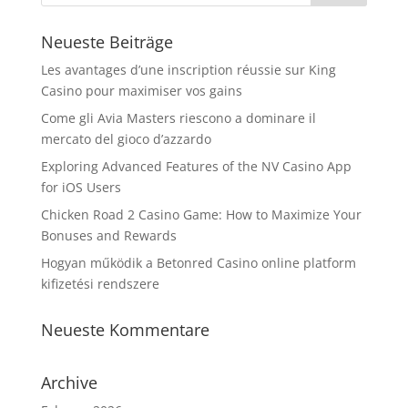
Neueste Beiträge
Les avantages d’une inscription réussie sur King
Casino pour maximiser vos gains
Come gli Avia Masters riescono a dominare il
mercato del gioco d’azzardo
Exploring Advanced Features of the NV Casino App
for iOS Users
Chicken Road 2 Casino Game: How to Maximize Your
Bonuses and Rewards
Hogyan működik a Betonred Casino online platform
kifizetési rendszere
Neueste Kommentare
Archive