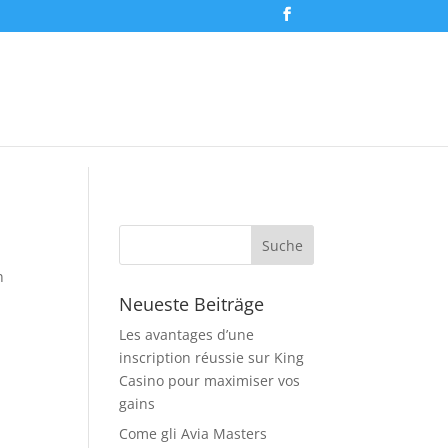
n
Neueste Beiträge
Les avantages d’une
inscription réussie sur King
Casino pour maximiser vos
gains
Come gli Avia Masters