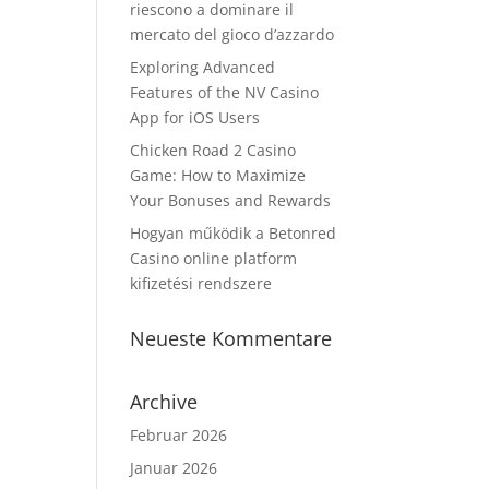
riescono a dominare il
mercato del gioco d’azzardo
Exploring Advanced
Features of the NV Casino
App for iOS Users
Chicken Road 2 Casino
Game: How to Maximize
Your Bonuses and Rewards
Hogyan működik a Betonred
Casino online platform
kifizetési rendszere
Neueste Kommentare
Archive
Februar 2026
Januar 2026