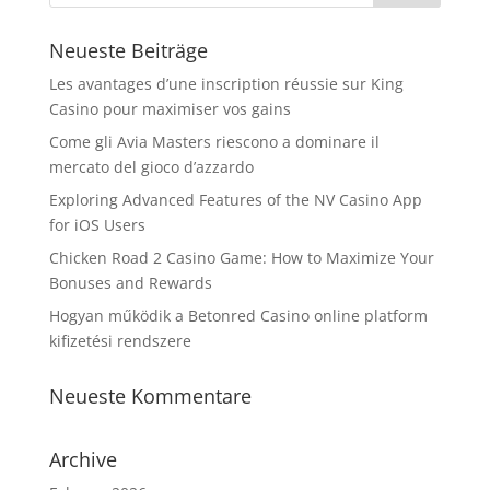
Neueste Beiträge
Les avantages d’une inscription réussie sur King
Casino pour maximiser vos gains
Come gli Avia Masters riescono a dominare il
mercato del gioco d’azzardo
Exploring Advanced Features of the NV Casino App
for iOS Users
Chicken Road 2 Casino Game: How to Maximize Your
Bonuses and Rewards
Hogyan működik a Betonred Casino online platform
kifizetési rendszere
Neueste Kommentare
Archive