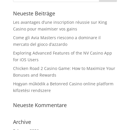
Neueste Beiträge
Les avantages d’une inscription réussie sur King
Casino pour maximiser vos gains
Come gli Avia Masters riescono a dominare il
mercato del gioco d’azzardo
Exploring Advanced Features of the NV Casino App
for iOS Users
Chicken Road 2 Casino Game: How to Maximize Your
Bonuses and Rewards
Hogyan működik a Betonred Casino online platform
kifizetési rendszere
Neueste Kommentare
Archive