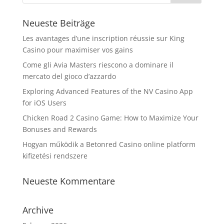
Neueste Beiträge
Les avantages d’une inscription réussie sur King
Casino pour maximiser vos gains
Come gli Avia Masters riescono a dominare il
mercato del gioco d’azzardo
Exploring Advanced Features of the NV Casino App
for iOS Users
Chicken Road 2 Casino Game: How to Maximize Your
Bonuses and Rewards
Hogyan működik a Betonred Casino online platform
kifizetési rendszere
Neueste Kommentare
Archive