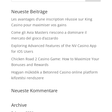
Neueste Beiträge
Les avantages d’une inscription réussie sur King
Casino pour maximiser vos gains
Come gli Avia Masters riescono a dominare il
mercato del gioco d’azzardo
Exploring Advanced Features of the NV Casino App
for iOS Users
Chicken Road 2 Casino Game: How to Maximize Your
Bonuses and Rewards
Hogyan működik a Betonred Casino online platform
kifizetési rendszere
Neueste Kommentare
Archive