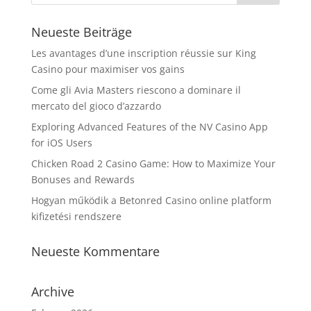
Neueste Beiträge
Les avantages d’une inscription réussie sur King
Casino pour maximiser vos gains
Come gli Avia Masters riescono a dominare il
mercato del gioco d’azzardo
Exploring Advanced Features of the NV Casino App
for iOS Users
Chicken Road 2 Casino Game: How to Maximize Your
Bonuses and Rewards
Hogyan működik a Betonred Casino online platform
kifizetési rendszere
Neueste Kommentare
Archive