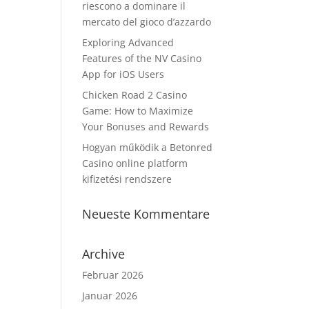
riescono a dominare il
mercato del gioco d’azzardo
Exploring Advanced
Features of the NV Casino
App for iOS Users
Chicken Road 2 Casino
Game: How to Maximize
Your Bonuses and Rewards
Hogyan működik a Betonred
Casino online platform
kifizetési rendszere
Neueste Kommentare
Archive
Februar 2026
Januar 2026