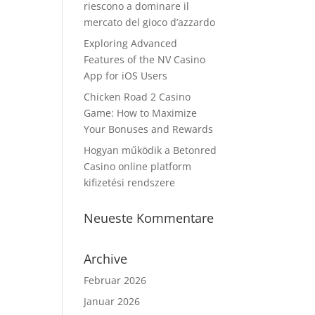
riescono a dominare il
mercato del gioco d’azzardo
Exploring Advanced
Features of the NV Casino
App for iOS Users
Chicken Road 2 Casino
Game: How to Maximize
Your Bonuses and Rewards
Hogyan működik a Betonred
Casino online platform
kifizetési rendszere
Neueste Kommentare
Archive
Februar 2026
Januar 2026