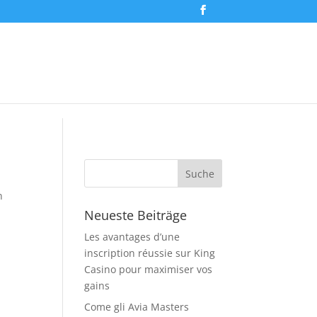
n
Neueste Beiträge
Les avantages d’une
inscription réussie sur King
Casino pour maximiser vos
gains
Come gli Avia Masters