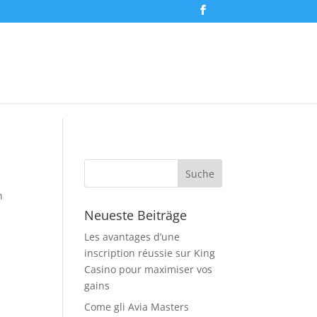
n
Neueste Beiträge
Les avantages d’une
inscription réussie sur King
Casino pour maximiser vos
gains
Come gli Avia Masters