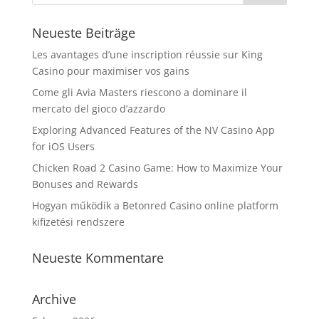
Neueste Beiträge
Les avantages d’une inscription réussie sur King
Casino pour maximiser vos gains
Come gli Avia Masters riescono a dominare il
mercato del gioco d’azzardo
Exploring Advanced Features of the NV Casino App
for iOS Users
Chicken Road 2 Casino Game: How to Maximize Your
Bonuses and Rewards
Hogyan működik a Betonred Casino online platform
kifizetési rendszere
Neueste Kommentare
Archive