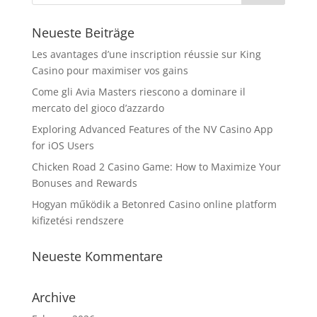
Neueste Beiträge
Les avantages d’une inscription réussie sur King
Casino pour maximiser vos gains
Come gli Avia Masters riescono a dominare il
mercato del gioco d’azzardo
Exploring Advanced Features of the NV Casino App
for iOS Users
Chicken Road 2 Casino Game: How to Maximize Your
Bonuses and Rewards
Hogyan működik a Betonred Casino online platform
kifizetési rendszere
Neueste Kommentare
Archive