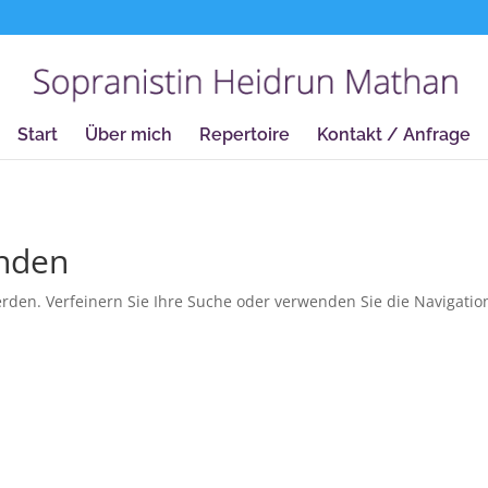
true);
Start
Über mich
Repertoire
Kontakt / Anfrage
unden
rden. Verfeinern Sie Ihre Suche oder verwenden Sie die Navigatio