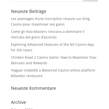
Neueste Beiträge
Les avantages d’une inscription réussie sur King
Casino pour maximiser vos gains
Come gli Avia Masters riescono a dominare il
mercato del gioco d’azzardo
Exploring Advanced Features of the NV Casino App
for iOS Users
Chicken Road 2 Casino Game: How to Maximize Your
Bonuses and Rewards
Hogyan működik a Betonred Casino online platform
kifizetési rendszere
Neueste Kommentare
Archive