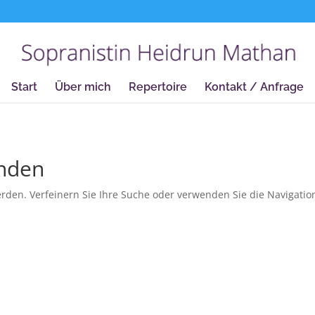
true);
Start
Über mich
Repertoire
Kontakt / Anfrage
unden
rden. Verfeinern Sie Ihre Suche oder verwenden Sie die Navigatio