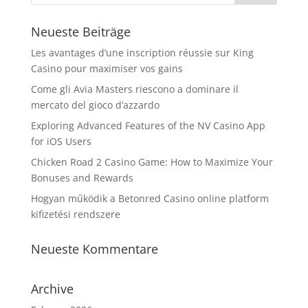
Neueste Beiträge
Les avantages d’une inscription réussie sur King
Casino pour maximiser vos gains
Come gli Avia Masters riescono a dominare il
mercato del gioco d’azzardo
Exploring Advanced Features of the NV Casino App
for iOS Users
Chicken Road 2 Casino Game: How to Maximize Your
Bonuses and Rewards
Hogyan működik a Betonred Casino online platform
kifizetési rendszere
Neueste Kommentare
Archive