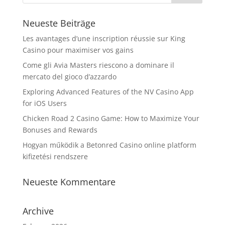
Neueste Beiträge
Les avantages d’une inscription réussie sur King
Casino pour maximiser vos gains
Come gli Avia Masters riescono a dominare il
mercato del gioco d’azzardo
Exploring Advanced Features of the NV Casino App
for iOS Users
Chicken Road 2 Casino Game: How to Maximize Your
Bonuses and Rewards
Hogyan működik a Betonred Casino online platform
kifizetési rendszere
Neueste Kommentare
Archive