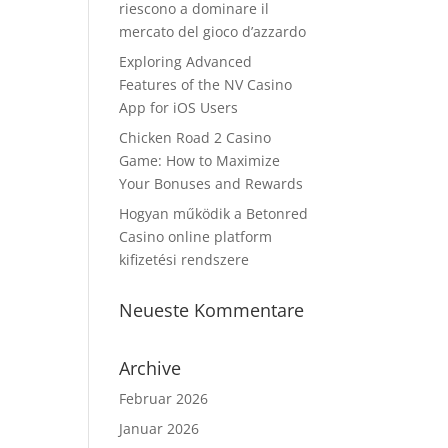
riescono a dominare il
mercato del gioco d’azzardo
Exploring Advanced
Features of the NV Casino
App for iOS Users
Chicken Road 2 Casino
Game: How to Maximize
Your Bonuses and Rewards
Hogyan működik a Betonred
Casino online platform
kifizetési rendszere
Neueste Kommentare
Archive
Februar 2026
Januar 2026