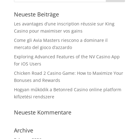
Neueste Beiträge
Les avantages d’une inscription réussie sur King
Casino pour maximiser vos gains
Come gli Avia Masters riescono a dominare il
mercato del gioco d’azzardo
Exploring Advanced Features of the NV Casino App
for iOS Users
Chicken Road 2 Casino Game: How to Maximize Your
Bonuses and Rewards
Hogyan működik a Betonred Casino online platform
kifizetési rendszere
Neueste Kommentare
Archive