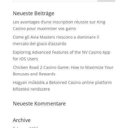
Neueste Beiträge
Les avantages d’une inscription réussie sur King
Casino pour maximiser vos gains
Come gli Avia Masters riescono a dominare il
mercato del gioco d’azzardo
Exploring Advanced Features of the NV Casino App
for iOS Users
Chicken Road 2 Casino Game: How to Maximize Your
Bonuses and Rewards
Hogyan működik a Betonred Casino online platform
kifizetési rendszere
Neueste Kommentare
Archive